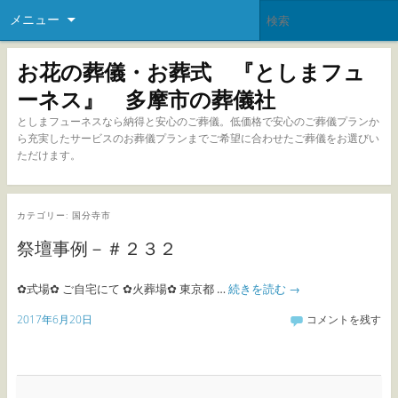
メニュー
お花の葬儀・お葬式 『としまフュ
ーネス』 多摩市の葬儀社
としまフューネスなら納得と安心のご葬儀。低価格で安心のご葬儀プランか
ら充実したサービスのお葬儀プランまでご希望に合わせたご葬儀をお選びい
ただけます。
カテゴリー:
国分寺市
祭壇事例－＃２３２
✿式場✿ ご自宅にて ✿火葬場✿ 東京都 …
続きを読む
→
2017年6月20日
コメントを残す