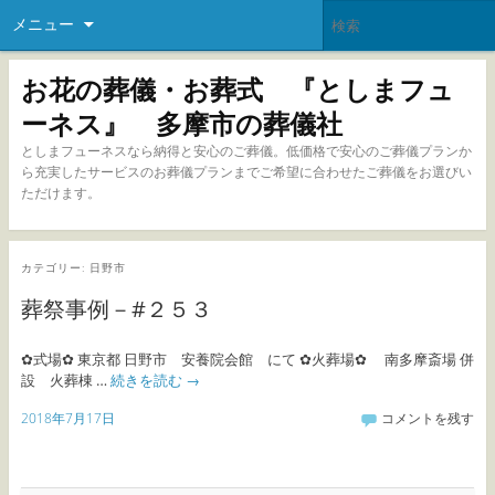
メニュー
お花の葬儀・お葬式 『としまフュ
ーネス』 多摩市の葬儀社
としまフューネスなら納得と安心のご葬儀。低価格で安心のご葬儀プランか
ら充実したサービスのお葬儀プランまでご希望に合わせたご葬儀をお選びい
ただけます。
カテゴリー:
日野市
葬祭事例－#２５３
✿式場✿ 東京都 日野市 安養院会館 にて ✿火葬場✿ 南多摩斎場 併
設 火葬棟 …
続きを読む
→
2018年7月17日
コメントを残す