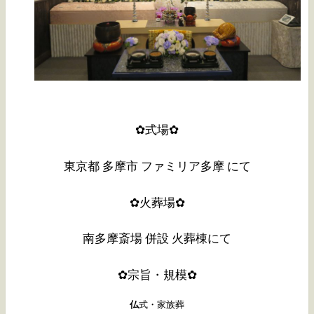
✿式場✿
東京都 多摩市 ファミリア多摩 にて
✿火葬場✿
南多摩斎場 併設 火葬棟にて
✿宗旨・規模✿
仏
式・家族葬